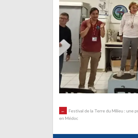
NAVIGATION
←
Festival de la Terre du Milieu : une 
en Médoc
DES