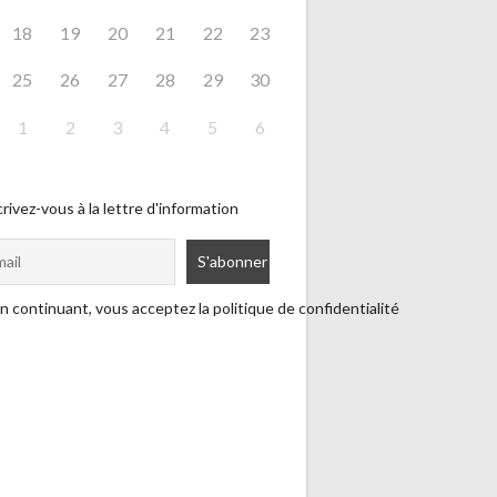
18
19
20
21
22
23
25
26
27
28
29
30
1
2
3
4
5
6
rivez-vous à la lettre d'information
n continuant, vous acceptez la politique de confidentialité