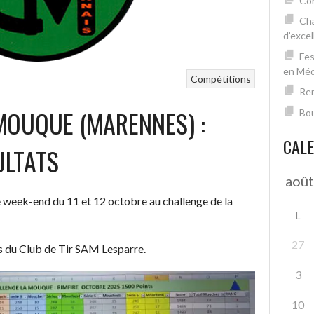
Con
Cha
d’excel
Fes
en Mé
Compétitions
Ren
MOUQUE (MARENNES) :
Bou
CAL
ULTATS
le week-end du 11 et 12 octobre au challenge de la
L
27
rs du Club de Tir SAM Lesparre.
3
10