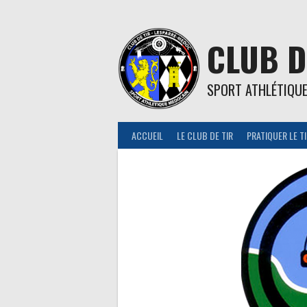
Aller
au
contenu
CLUB D
SPORT ATHLÉTIQU
ACCUEIL
LE CLUB DE TIR
PRATIQUER LE T