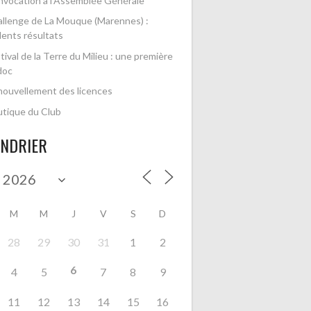
vocation à l’Assemblée Générale
llenge de La Mouque (Marennes) :
lents résultats
tival de la Terre du Milieu : une première
doc
ouvellement des licences
tique du Club
ENDRIER
M
M
J
V
S
D
28
29
30
31
1
2
6
4
5
7
8
9
11
12
13
14
15
16