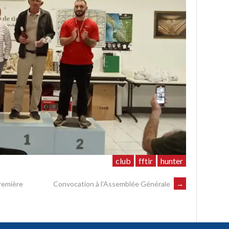
club
fftir
hunter
première
Convocation à l’Assemblée Générale
→