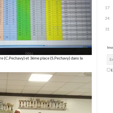
17
24
31
Insc
 1ère (C.Pechavy) et 3ème place (S.Pechavy) dans la
E