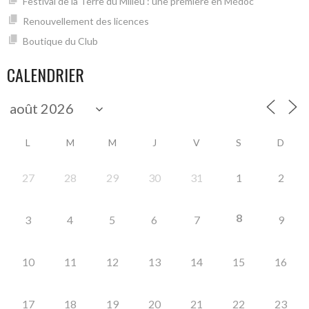
Festival de la Terre du Milieu : une première en Médoc
Renouvellement des licences
Boutique du Club
CALENDRIER
L
M
M
J
V
S
D
27
28
29
30
31
1
2
8
3
4
5
6
7
9
10
11
12
13
14
15
16
17
18
19
20
21
22
23