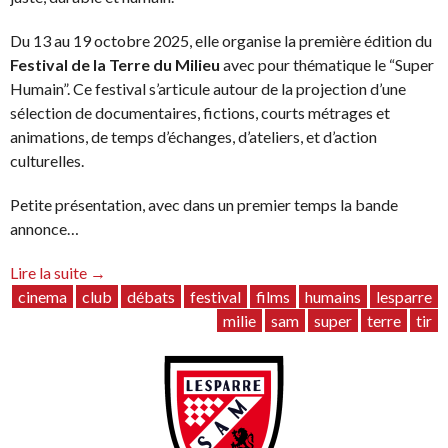
Du 13 au 19 octobre 2025, elle organise la première édition du
Festival de la Terre du Milieu
avec pour thématique le “Super
Humain”. Ce festival s’articule autour de la projection d’une
sélection de documentaires, fictions, courts métrages et
animations, de temps d’échanges, d’ateliers, et d’action
culturelles.
Petite présentation, avec dans un premier temps la bande
annonce…
“Festival
Lire la suite
→
de
cinema
club
débats
festival
films
humains
lesparre
la
milie
sam
super
terre
tir
Terre
du
Milieu
:
une