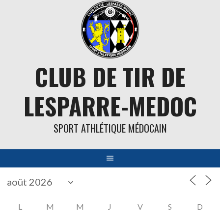
Aller
au
contenu
CLUB DE TIR DE
LESPARRE-MEDOC
SPORT ATHLÉTIQUE MÉDOCAIN
L
M
M
J
V
S
D