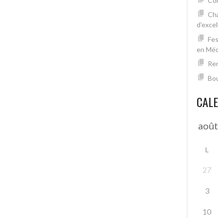
Con
Cha
d’excel
Fes
en Mé
Ren
Bou
CAL
L
27
3
10