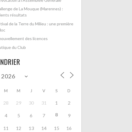
vocation à l’Assemblée Générale
llenge de La Mouque (Marennes) :
lents résultats
tival de la Terre du Milieu : une première
doc
ouvellement des licences
tique du Club
ENDRIER
M
M
J
V
S
D
28
29
30
31
1
2
8
4
5
6
7
9
11
12
13
14
15
16