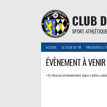
Aller
au
contenu
CLUB D
SPORT ATHLÉTIQU
ACCUEIL
LE CLUB DE TIR
PRATIQUER LE T
ÉVÈNEMENT À VENIR
<li>Aucun évènement dans cette caté