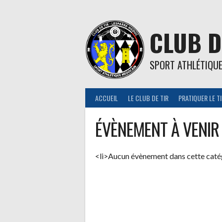
Aller
au
contenu
CLUB D
SPORT ATHLÉTIQU
ACCUEIL
LE CLUB DE TIR
PRATIQUER LE T
ÉVÈNEMENT À VENIR
<li>Aucun évènement dans cette caté