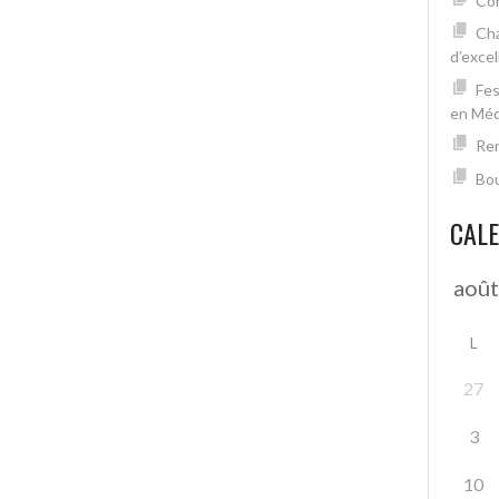
Con
Cha
d’excel
Fes
en Mé
Ren
Bou
CAL
L
27
3
10