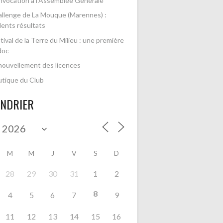
vocation à l’Assemblée Générale
llenge de La Mouque (Marennes) :
lents résultats
tival de la Terre du Milieu : une première
doc
ouvellement des licences
tique du Club
ENDRIER
M
M
J
V
S
D
28
29
30
31
1
2
8
4
5
6
7
9
11
12
13
14
15
16