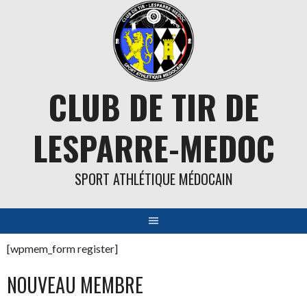
Aller
au
contenu
CLUB DE TIR DE
LESPARRE-MEDOC
SPORT ATHLÉTIQUE MÉDOCAIN
[wpmem_form register]
NOUVEAU MEMBRE