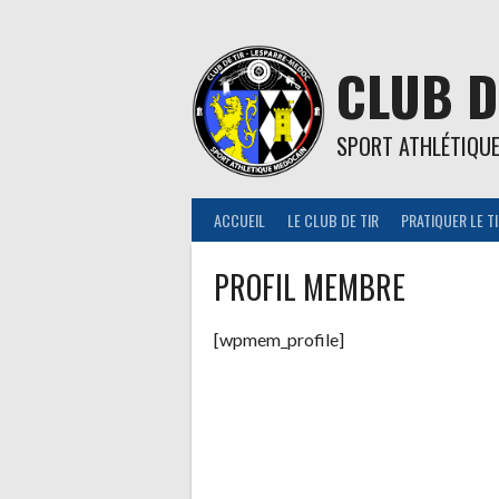
Aller
au
contenu
CLUB D
SPORT ATHLÉTIQU
ACCUEIL
LE CLUB DE TIR
PRATIQUER LE T
PROFIL MEMBRE
[wpmem_profile]