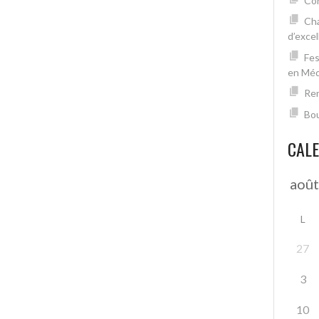
Con
Cha
d’excel
Fes
en Mé
Ren
Bou
CAL
L
27
3
10