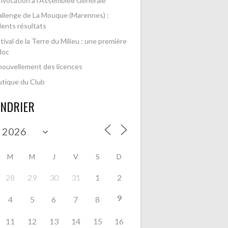
vocation à l’Assemblée Générale
llenge de La Mouque (Marennes) :
lents résultats
tival de la Terre du Milieu : une première
doc
ouvellement des licences
tique du Club
ENDRIER
M
M
J
V
S
D
28
29
30
31
1
2
9
4
5
6
7
8
11
12
13
14
15
16