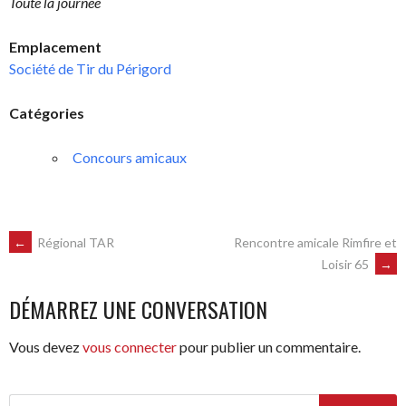
Toute la journée
Emplacement
Société de Tir du Périgord
Catégories
Concours amicaux
NAVIGATION
←
Régional TAR
Rencontre amicale Rimfire et
Loisir 65
→
DES
DÉMARREZ UNE CONVERSATION
ARTICLES
Vous devez
vous connecter
pour publier un commentaire.
Rechercher :