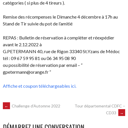
catégories ( si plus de 4 tireurs ).
Remise des récompenses le Dimanche 4 décembre à 17h au
Stand de Tir suivie du pot de l’amitié
REPAS : Bulletin de réservation à compléter et réexpédier
avant le 2.12.2022 à
G.PETERMANN 40, rue de Rigon 33340 St.Yzans de Médoc
tél : 09 67 59 95 81 ou 06 34 95 08 90
ou possibilité de réservation par email – “
gpetermann@orange.fr “
Affiche et coupon téléchargeables ici.
NAVIGATION
←
Challenge d’Automne 2022
Tour départemental CDFC –
CD33
→
DES
DÉMARREZ UNE CONVERSATION