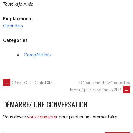
Toute la journée
Emplacement
Girondins
Catégories
Compétitions
NAVIGATION
←
21ème CDF Club 10M
Départemental Silhouettes
Métalliques carabines 22LR
→
DES
DÉMARREZ UNE CONVERSATION
ARTICLES
Vous devez
vous connecter
pour publier un commentaire.