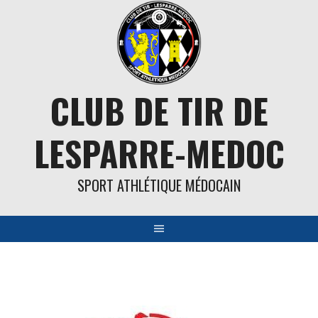
Aller
au
contenu
CLUB DE TIR DE
LESPARRE-MEDOC
SPORT ATHLÉTIQUE MÉDOCAIN