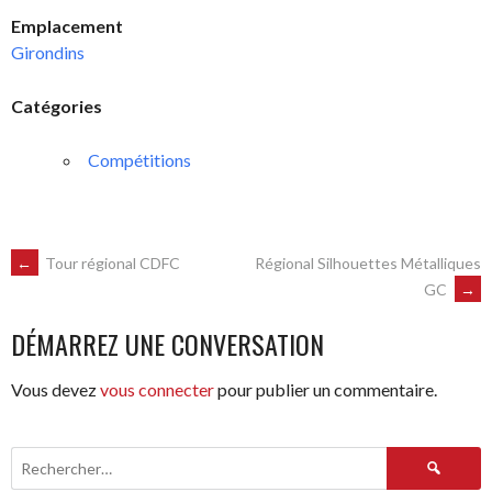
Emplacement
Girondins
Catégories
Compétitions
NAVIGATION
←
Tour régional CDFC
Régional Silhouettes Métalliques
GC
→
DES
DÉMARREZ UNE CONVERSATION
ARTICLES
Vous devez
vous connecter
pour publier un commentaire.
Rechercher :