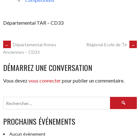
Départemental TAR – CD33
NAVIGATION
←
Départemental Armes
Régional Ecole de Tir
→
Anciennes – CD33
DES
DÉMARREZ UNE CONVERSATION
ARTICLES
Vous devez
vous connecter
pour publier un commentaire.
Rechercher :
PROCHAINS ÉVÉNEMENTS
Aucun évènement