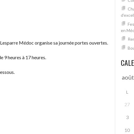
Con
Cha
d’excel
Fes
en Mé
Ren
e Lesparre Médoc organise sa journée portes ouvertes.
Bou
de 9 heures à 17 heures.
CAL
dessous.
L
27
3
10