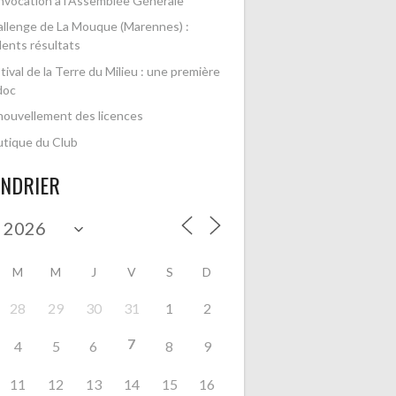
vocation à l’Assemblée Générale
llenge de La Mouque (Marennes) :
lents résultats
tival de la Terre du Milieu : une première
doc
ouvellement des licences
tique du Club
ENDRIER
M
M
J
V
S
D
28
29
30
31
1
2
7
4
5
6
8
9
11
12
13
14
15
16