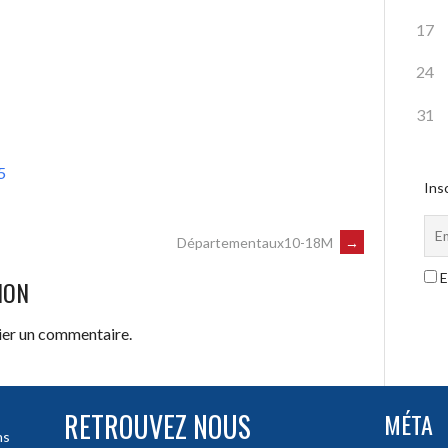
17
24
31
5
Insc
Départementaux10-18M
→
E
ION
ier un commentaire.
RETROUVEZ NOUS
MÉTA
ns