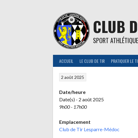
Aller
au
contenu
CLUB D
SPORT ATHLÉTIQU
ACCUEIL
LE CLUB DE TIR
PRATIQUER LE T
2 août 2025
Date/heure
Date(s) - 2 août 2025
9h00 - 17h00
Emplacement
Club de Tir Lesparre-Médoc