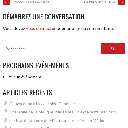
NAVIGATION
←
Concours des 40 ans
Le retour du Jeudi
→
DÉMARREZ UNE CONVERSATION
DES
Vous devez
vous connecter
pour publier un commentaire.
ARTICLES
Rechercher :
PROCHAINS ÉVÉNEMENTS
Aucun évènement
ARTICLES RÉCENTS
Convocation à l’Assemblée Générale
Challenge de La Mouque (Marennes) : d’excellents résultats
Festival de la Terre du Milieu : une première en Médoc