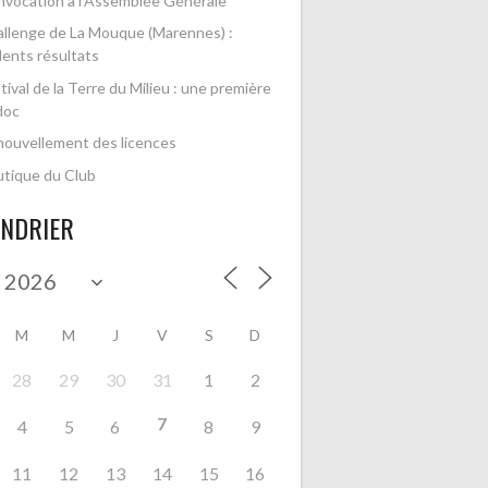
vocation à l’Assemblée Générale
llenge de La Mouque (Marennes) :
lents résultats
tival de la Terre du Milieu : une première
doc
ouvellement des licences
tique du Club
ENDRIER
M
M
J
V
S
D
28
29
30
31
1
2
7
4
5
6
8
9
11
12
13
14
15
16