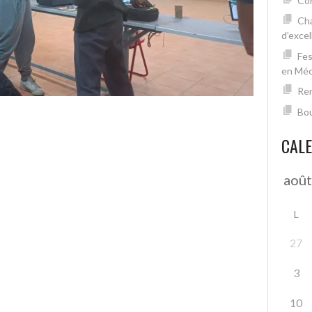
Con
Cha
d’excel
Fes
en Mé
Ren
Bou
CAL
L
27
3
10