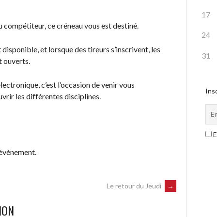
17
 compétiteur, ce créneau vous est destiné.
24
 disponible, et lorsque des tireurs s’inscrivent, les
31
t ouverts.
lectronique, c’est l’occasion de venir vous
Insc
rir les différentes disciplines.
E
 évènement.
Le retour du Jeudi
→
ION