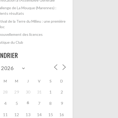
vocation à l’Assemblée Générale
llenge de La Mouque (Marennes) :
lents résultats
tival de la Terre du Milieu : une première
doc
ouvellement des licences
tique du Club
ENDRIER
M
M
J
V
S
D
28
29
30
31
1
2
6
4
5
7
8
9
11
12
13
14
15
16