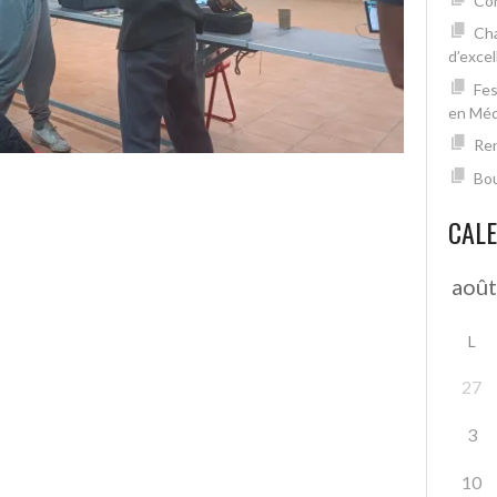
Con
Cha
d’excel
Fes
en Mé
Ren
Bou
CAL
L
27
3
10