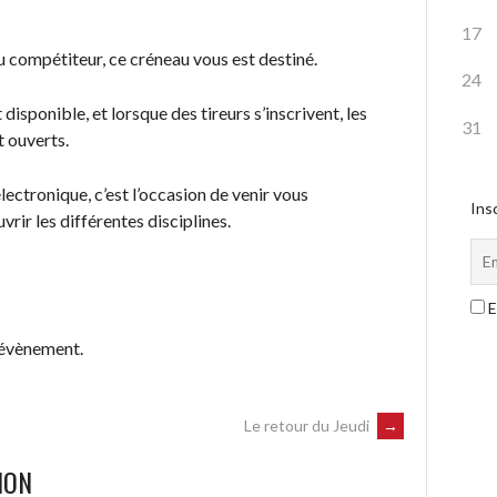
17
 compétiteur, ce créneau vous est destiné.
24
 disponible, et lorsque des tireurs s’inscrivent, les
31
t ouverts.
lectronique, c’est l’occasion de venir vous
Insc
rir les différentes disciplines.
E
 évènement.
Le retour du Jeudi
→
ION