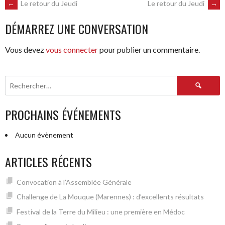
NAVIGATION
←
Le retour du Jeudi
Le retour du Jeudi
→
DÉMARREZ UNE CONVERSATION
DES
Vous devez
vous connecter
pour publier un commentaire.
ARTICLES
Rechercher :
PROCHAINS ÉVÉNEMENTS
Aucun évènement
ARTICLES RÉCENTS
Convocation à l’Assemblée Générale
Challenge de La Mouque (Marennes) : d’excellents résultats
Festival de la Terre du Milieu : une première en Médoc