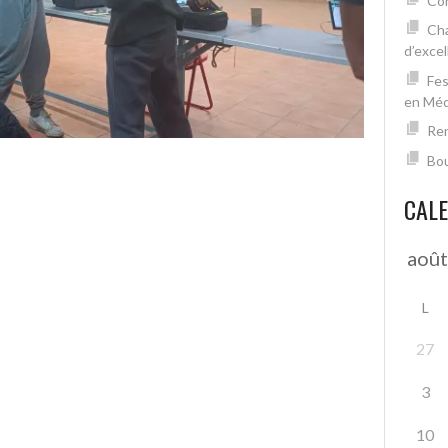
Con
Cha
d’excel
Fes
en Mé
Ren
Bou
CAL
L
27
3
10