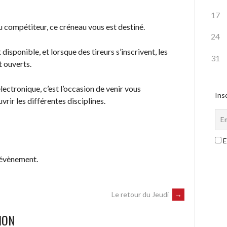
17
 compétiteur, ce créneau vous est destiné.
24
 disponible, et lorsque des tireurs s’inscrivent, les
31
t ouverts.
lectronique, c’est l’occasion de venir vous
Insc
rir les différentes disciplines.
E
 évènement.
Le retour du Jeudi
→
ION