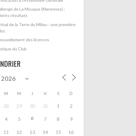
vocation à l’Assemblée Générale
llenge de La Mouque (Marennes) :
lents résultats
tival de la Terre du Milieu : une première
doc
ouvellement des licences
tique du Club
ENDRIER
M
M
J
V
S
D
28
29
30
31
1
2
6
4
5
7
8
9
11
12
13
14
15
16