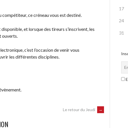
17
 compétiteur, ce créneau vous est destiné.
24
 disponible, et lorsque des tireurs s’inscrivent, les
31
t ouverts.
lectronique, c’est l’occasion de venir vous
Insc
rir les différentes disciplines.
E
 évènement.
Le retour du Jeudi
→
ION