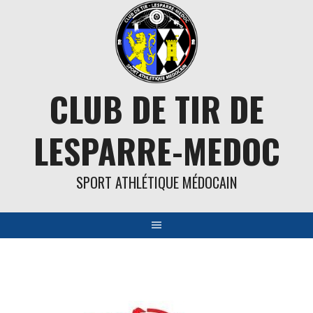
Aller
au
contenu
CLUB DE TIR DE
LESPARRE-MEDOC
SPORT ATHLÉTIQUE MÉDOCAIN