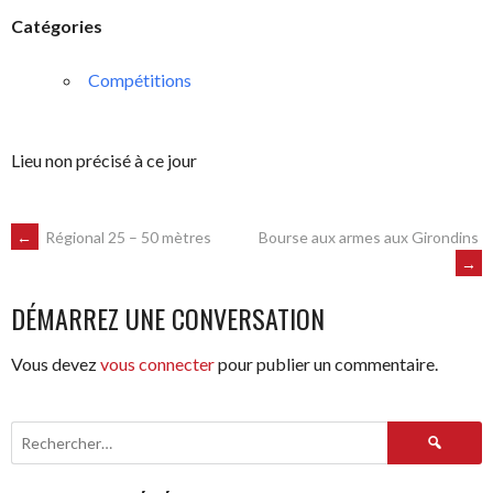
Catégories
Compétitions
Lieu non précisé à ce jour
NAVIGATION
←
Régional 25 – 50 mètres
Bourse aux armes aux Girondins
→
DES
DÉMARREZ UNE CONVERSATION
ARTICLES
Vous devez
vous connecter
pour publier un commentaire.
Rechercher :