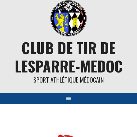
Aller
au
contenu
CLUB DE TIR DE
LESPARRE-MEDOC
SPORT ATHLÉTIQUE MÉDOCAIN