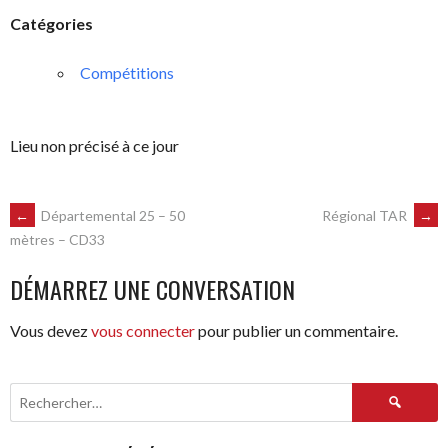
Catégories
Compétitions
Lieu non précisé à ce jour
NAVIGATION
←
Départemental 25 – 50
Régional TAR
→
mètres – CD33
DES
DÉMARREZ UNE CONVERSATION
ARTICLES
Vous devez
vous connecter
pour publier un commentaire.
Rechercher :