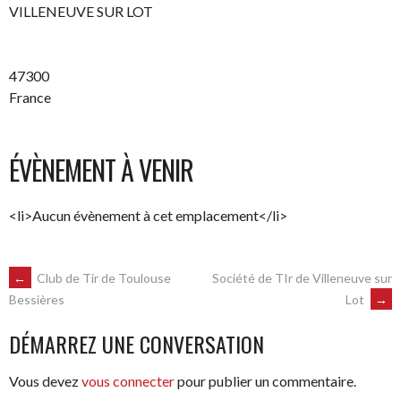
VILLENEUVE SUR LOT
47300
France
ÉVÈNEMENT À VENIR
<li>Aucun évènement à cet emplacement</li>
NAVIGATION
←
Club de Tir de Toulouse
Société de TIr de Villeneuve sur
Lot
→
Bessières
DES
DÉMARREZ UNE CONVERSATION
ARTICLES
Vous devez
vous connecter
pour publier un commentaire.