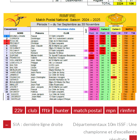
22lr
club
fftir
hunter
match postal
mpn
rimfire
NAVIGATION
←
SIA : dernière ligne droite
Départementaux 10m ISSF : Une
championne et d’excellents
résultats
→