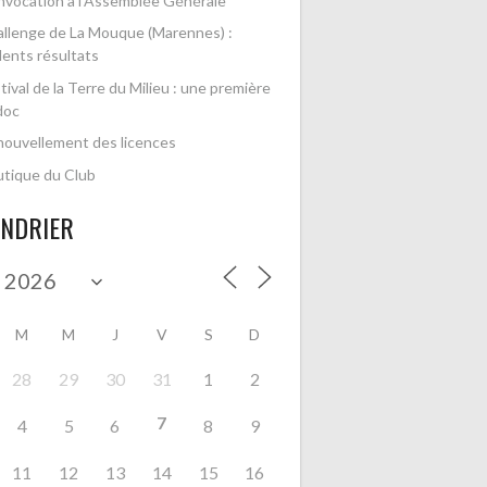
vocation à l’Assemblée Générale
llenge de La Mouque (Marennes) :
lents résultats
tival de la Terre du Milieu : une première
doc
ouvellement des licences
tique du Club
ENDRIER
M
M
J
V
S
D
28
29
30
31
1
2
7
4
5
6
8
9
11
12
13
14
15
16