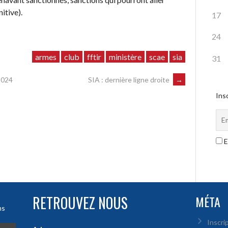
nitive).
17
24
armes
club
fftir
ministère
scae
sia
31
2024
SIA : dernière ligne droite
→
Insc
E
RETROUVEZ NOUS
MÉTA
ns
Inscri