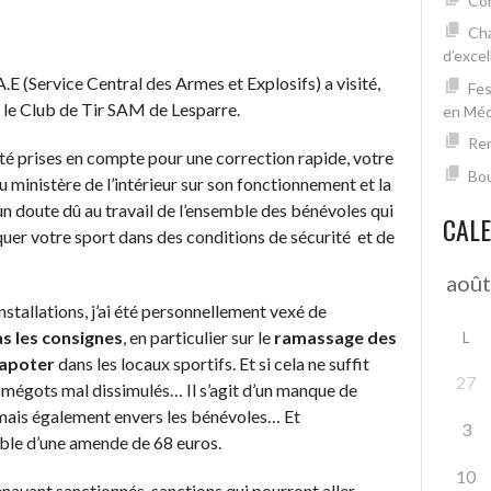
Con
Cha
d’excel
E (Service Central des Armes et Explosifs) a visité,
Fes
, le Club de Tir SAM de Lesparre.
en Mé
Ren
é prises en compte pour une correction rapide, votre
Bou
du ministère de l’intérieur sur son fonctionnement et la
cun doute dû au travail de l’ensemble des bénévoles qui
CAL
uer votre sport dans des conditions de sécurité et de
installations, j’ai été personnellement vexé de
as les consignes
, en particulier sur le
ramassage des
L
vapoter
dans les locaux sportifs. Et si cela ne suffit
27
des mégots mal dissimulés… Il s’agit d’un manque de
, mais également envers les bénévoles… Et
3
ible d’une amende de 68 euros.
10
vant sanctionnés, sanctions qui pourront aller