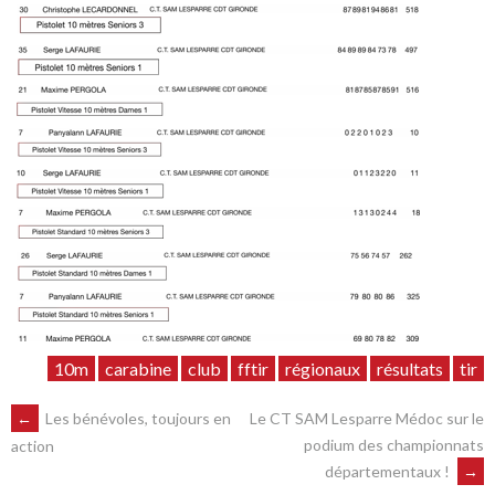
10m
carabine
club
fftir
régionaux
résultats
tir
NAVIGATION
←
Les bénévoles, toujours en
Le CT SAM Lesparre Médoc sur le
podium des championnats
action
départementaux !
→
DES