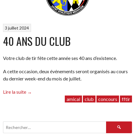
3 juillet 2024
40 ANS DU CLUB
Votre club de tir fête cette année ses 40 ans d’existence.
A cette occasion, deux événements seront organisés au cours
du dernier week-end du mois de juillet.
“40
Lire la suite
→
ans
amical
club
concours
fftir
du
club”
Rechercher :