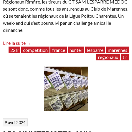
Régionaux Rimfire, les tireurs du CT SAM LESPARRE MEDOC
se sont donc, comme tous les ans, rendus au Club de Marennes,
où se tenaient les régionaux de la Ligue Poitou Charentes. Un
week-end qui s’est poursuivi par un challenge amical le
dimanche.
“Week-
Lire la suite
→
end
22lr
compétition
france
hunter
lesparre
marennes
de
régionaux
tir
compétition
à
Marennes
(29-
30/03)”
9 avril 2024