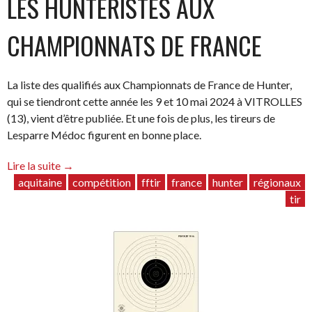
LES HUNTERISTES AUX
CHAMPIONNATS DE FRANCE
La liste des qualifiés aux Championnats de France de Hunter,
qui se tiendront cette année les 9 et 10 mai 2024 à VITROLLES
(13), vient d’être publiée. Et une fois de plus, les tireurs de
Lesparre Médoc figurent en bonne place.
“Les
Lire la suite
→
Hunteristes
aquitaine
compétition
fftir
france
hunter
régionaux
aux
tir
Championnats
de
France”