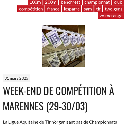
tireur
100m
200m
benchrest
championnat
club
du
compétition
france
lesparre
sam
tir
two guns
club
volmerange
au
CDF
de
Benchrest
2025”
31 mars 2025
WEEK-END DE COMPÉTITION À
MARENNES (29-30/03)
La Ligue Aquitaine de Tir n’organisant pas de Championnats