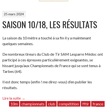
25 mars 2024
SAISON 10/18, LES RÉSULTATS
La saison du 10 mètre a touché à sa fin il y a maintenant
quelques semaines.
De nombreux tireurs du Club de Tir SAM Lesparre Médoc ont
participé à ces épreuves particulièrement exigeantes, se
hissant jusqu’aux Championnats de France qui se sont tenus à
Tarbes (64).
Il est donc temps (enfin ! me direz-vous) d’en publier les
résultats.
“Saison
Lire la suite
→
10/18,
10m
championnats
club
compétition
fftir
france