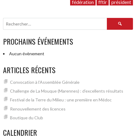
président
fédération
fftir
président
à
la
Rechercher :
FFTIR”
PROCHAINS ÉVÉNEMENTS
Aucun évènement
ARTICLES RÉCENTS
Convocation à l’Assemblée Générale
Challenge de La Mouque (Marennes) : d’excellents résultats
Festival de la Terre du Milieu : une première en Médoc
Renouvellement des licences
Boutique du Club
CALENDRIER