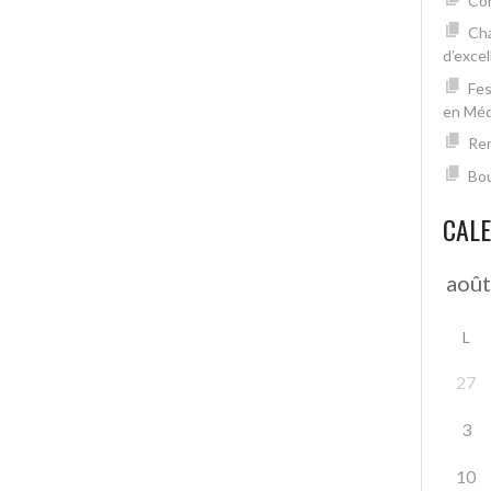
Con
Cha
d’excel
Fes
en Mé
Ren
Bou
CAL
L
27
3
10