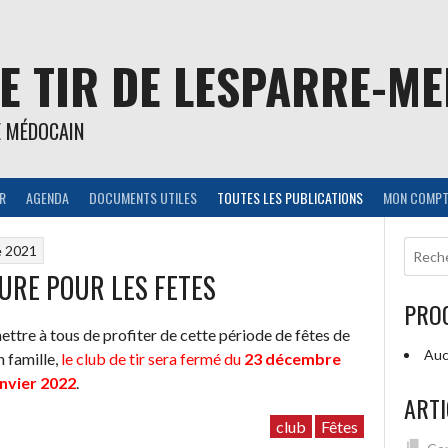
E TIR DE LESPARRE-M
E MÉDOCAIN
IR
AGENDA
DOCUMENTS UTILES
TOUTES LES PUBLICATIONS
MON COMPT
e 2021
URE POUR LES FETES
PRO
ettre à tous de profiter de cette période de fêtes de
Auc
n famille,
le club de tir sera fermé du
23 décembre
anvier 2022
.
ARTI
club
Fêtes