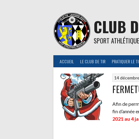
Aller
au
contenu
CLUB D
SPORT ATHLÉTIQU
ACCUEIL
LE CLUB DE TIR
PRATIQUER LE T
14 décembr
FERMET
Afin de perm
fin d’année e
2021 au 4 j