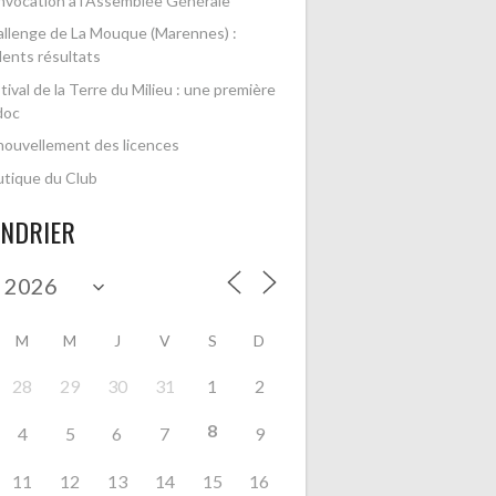
vocation à l’Assemblée Générale
llenge de La Mouque (Marennes) :
lents résultats
tival de la Terre du Milieu : une première
doc
ouvellement des licences
tique du Club
ENDRIER
M
M
J
V
S
D
28
29
30
31
1
2
8
4
5
6
7
9
11
12
13
14
15
16