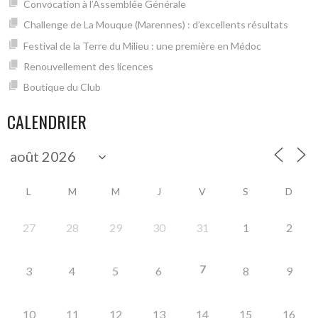
Convocation à l’Assemblée Générale
Challenge de La Mouque (Marennes) : d’excellents résultats
Festival de la Terre du Milieu : une première en Médoc
Renouvellement des licences
Boutique du Club
CALENDRIER
L
M
M
J
V
S
D
27
28
29
30
31
1
2
7
3
4
5
6
8
9
10
11
12
13
14
15
16