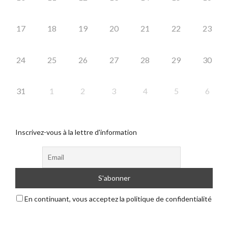
17
18
19
20
21
22
23
24
25
26
27
28
29
30
31
1
2
3
4
5
6
Inscrivez-vous à la lettre d'information
En continuant, vous acceptez la politique de confidentialité