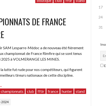
du
boutique
club
fftir
stand
Club”
17
24
IONNATS DE FRANCE
31
RE
Insc
Tir SAM Lesparre-Médoc a de nouveau été fièrement
ux championnat de France Rimfire qui se sont tenus
 mai 2025 à VOLMERANGE LES MINES.
E
la lutte fut rude pour nos compétiteurs, qui figurent
meilleurs tireurs nationaux de cette discipline.
“Championnats
→
de
championnats
club
fftir
france
hunter
stand
France
e 2024
imfire”