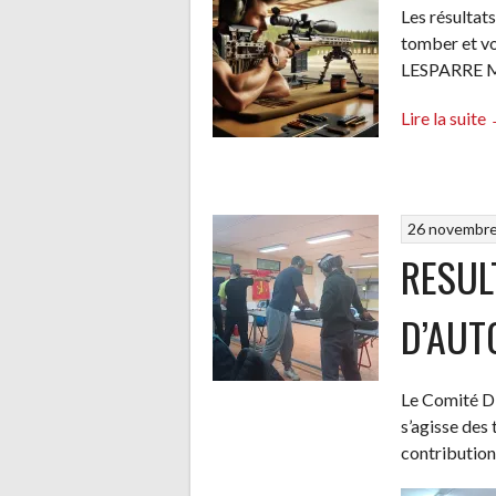
Les résultat
tomber et v
!
LESPARRE ME
Lire la suite
:
26 novembr
R
RESUL
D’AUT
Le Comité Di
s’agisse des
contribution