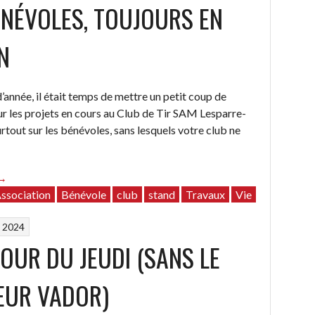
ÉNÉVOLES, TOUJOURS EN
N
d’année, il était temps de mettre un petit coup de
ur les projets en cours au Club de Tir SAM Lesparre-
rtout sur les bénévoles, sans lesquels votre club ne
“Les
→
bénévoles,
ssociation
Bénévole
club
stand
Travaux
Vie
toujours
 2024
en
ction”
TOUR DU JEUDI (SANS LE
EUR VADOR)