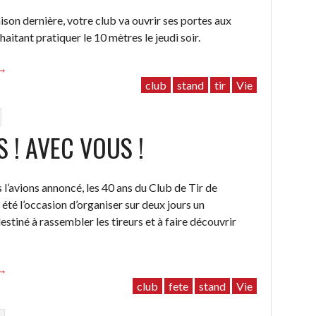
son dernière, votre club va ouvrir ses portes aux
haitant pratiquer le 10 mètres le jeudi soir.
“Le
→
retour
club
stand
tir
Vie
du
Jeudi
sans
S ! AVEC VOUS !
e
seigneur
Vador)”
’avions annoncé, les 40 ans du Club de Tir de
été l’occasion d’organiser sur deux jours un
stiné à rassembler les tireurs et à faire découvrir
“40
→
ans
club
fete
stand
Vie