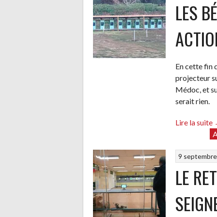
LES B
ACTIO
En cette fin 
projecteur s
Médoc, et su
serait rien.
Lire la suite
A
9 septembre
a
LE RE
SEIGN