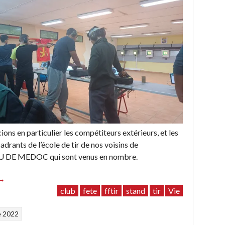
ons en particulier les compétiteurs extérieurs, et les
adrants de l’école de tir de nos voisins de
DE MEDOC qui sont venus en nombre.
“RESULTATS
→
DU
club
fete
fftir
stand
tir
Vie
CHALLENGE
e 2022
D’AUTOMNE”