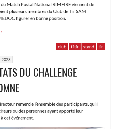
club
s du Match Postal National RIMFIRE viennent de
évolue
oient plusieurs membres du Club de Tir SAM
”
DOC figurer en bonne position.
“Match
→
Postal
National
club
fftir
stand
tir
RIMFIRE
e 2023
ésultats”
TATS DU CHALLENGE
OMNE
recteur remercie l’ensemble des participants, qu’il
 tireurs ou des personnes ayant apporté leur
 à cet événement.