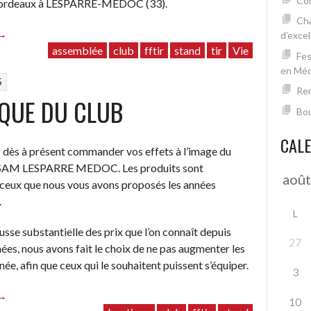
Con
Bordeaux à LESPARRE-MEDOC (33).
Cha
“Convocation
→
d’excel
à
assemblée
club
fftir
stand
tir
Vie
Fes
l’Assemblée
en Mé
5
Générale”
Ren
QUE DU CLUB
Bou
CAL
dès à présent commander vos effets à l’image du
 SAM LESPARRE MEDOC. Les produits sont
 ceux que nous vous avons proposés les années
.
L
usse substantielle des prix que l’on connaît depuis
27
ées, nous avons fait le choix de ne pas augmenter les
née, afin que ceux qui le souhaitent puissent s’équiper.
3
“Boutique
→
10