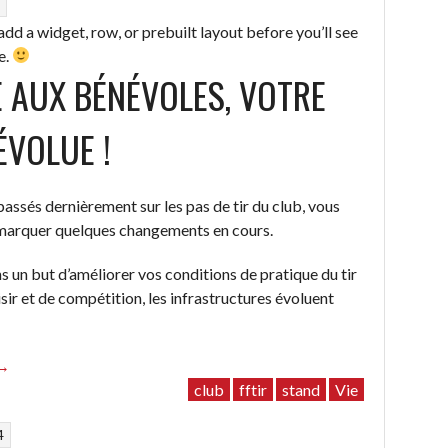
4
Avec
vous
add a widget, row, or prebuilt layout before you’ll see
”
e.
 AUX BÉNÉVOLES, VOTRE
ÉVOLUE !
passés dernièrement sur les pas de tir du club, vous
emarquer quelques changements en cours.
s un but d’améliorer vos conditions de pratique du tir
isir et de compétition, les infrastructures évoluent
“Grâce
→
aux
club
fftir
stand
Vie
bénévoles,
4
votre