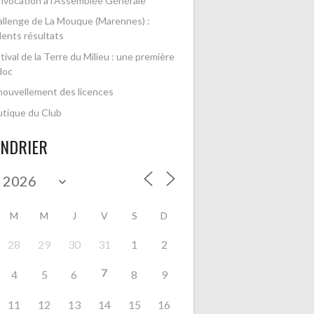
vocation à l’Assemblée Générale
llenge de La Mouque (Marennes) :
lents résultats
tival de la Terre du Milieu : une première
doc
ouvellement des licences
tique du Club
ENDRIER
M
M
J
V
S
D
28
29
30
31
1
2
7
4
5
6
8
9
11
12
13
14
15
16