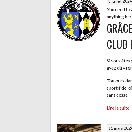
3 juillet 202
You need to 
!
anything her
GRÂCE
CLUB 
Si vous êtes 
avez dû y r
Toujours dan
sportif de lo
sans cesse.
Lire la suite
11 mars 202