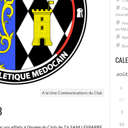
Con
Cha
d’excel
Fes
en Mé
Ren
Bou
CAL
L
A la Une
Communications du Club
27
B
3
10
 vos effets à l’image du Club de Tir SAM LESPARRE