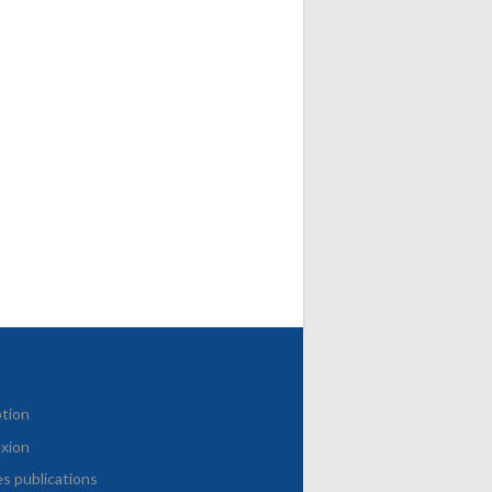
ption
xion
es publications