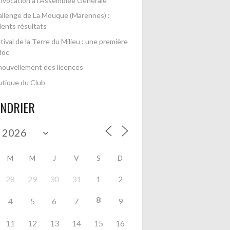
vocation à l’Assemblée Générale
llenge de La Mouque (Marennes) :
lents résultats
tival de la Terre du Milieu : une première
doc
ouvellement des licences
tique du Club
ENDRIER
M
M
J
V
S
D
28
29
30
31
1
2
8
4
5
6
7
9
11
12
13
14
15
16