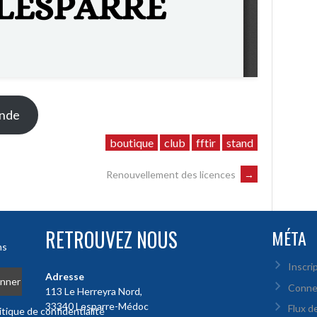
ande
boutique
club
fftir
stand
Renouvellement des licences
→
RETROUVEZ NOUS
MÉTA
ns
Inscri
Adresse
Conne
113 Le Herreyra Nord,
33340 Lesparre-Médoc
Flux d
tique de confidentialité