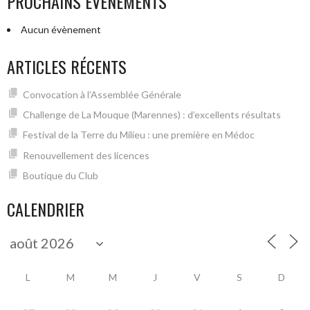
PROCHAINS ÉVÉNEMENTS
première
en
Aucun évènement
Médoc”
ARTICLES RÉCENTS
Convocation à l’Assemblée Générale
Challenge de La Mouque (Marennes) : d’excellents résultats
Festival de la Terre du Milieu : une première en Médoc
Renouvellement des licences
Boutique du Club
CALENDRIER
L
M
M
J
V
S
D