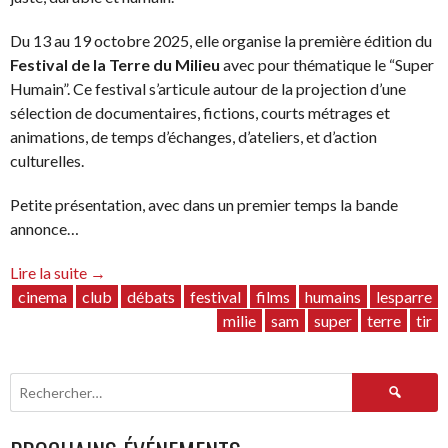
Du 13 au 19 octobre 2025, elle organise la première édition du
Festival de la Terre du Milieu
avec pour thématique le “Super
Humain”. Ce festival s’articule autour de la projection d’une
sélection de documentaires, fictions, courts métrages et
animations, de temps d’échanges, d’ateliers, et d’action
culturelles.
Petite présentation, avec dans un premier temps la bande
annonce…
“Festival
Lire la suite
→
de
cinema
club
débats
festival
films
humains
lesparre
la
milie
sam
super
terre
tir
Terre
du
Rechercher :
Milieu
:
une