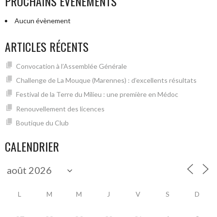
PROCHAINS ÉVÉNEMENTS
première
en
Aucun évènement
Médoc”
ARTICLES RÉCENTS
Convocation à l’Assemblée Générale
Challenge de La Mouque (Marennes) : d’excellents résultats
Festival de la Terre du Milieu : une première en Médoc
Renouvellement des licences
Boutique du Club
CALENDRIER
L
M
M
J
V
S
D