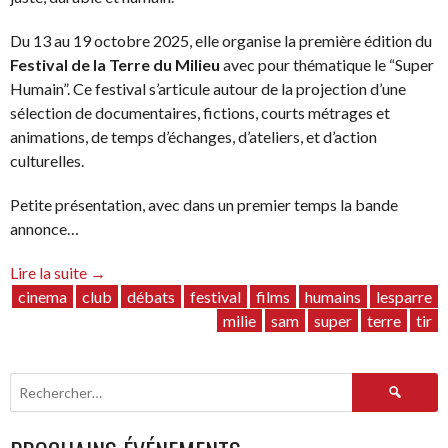
Du 13 au 19 octobre 2025, elle organise la première édition du
Festival de la Terre du Milieu
avec pour thématique le “Super
Humain”. Ce festival s’articule autour de la projection d’une
sélection de documentaires, fictions, courts métrages et
animations, de temps d’échanges, d’ateliers, et d’action
culturelles.
Petite présentation, avec dans un premier temps la bande
annonce…
“Festival
Lire la suite
→
de
cinema
club
débats
festival
films
humains
lesparre
la
milie
sam
super
terre
tir
Terre
du
Rechercher :
Milieu
:
une