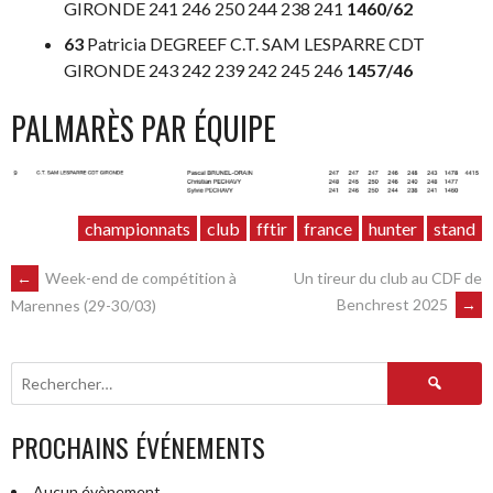
GIRONDE 241 246 250 244 238 241
1460/62
63
Patricia DEGREEF C.T. SAM LESPARRE CDT
GIRONDE 243 242 239 242 245 246
1457/46
PALMARÈS PAR ÉQUIPE
championnats
club
fftir
france
hunter
stand
NAVIGATION
←
Week-end de compétition à
Un tireur du club au CDF de
Benchrest 2025
→
Marennes (29-30/03)
DES
Rechercher :
ARTICLES
PROCHAINS ÉVÉNEMENTS
Aucun évènement