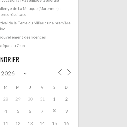
vocation à l’Assemblée Générale
llenge de La Mouque (Marennes) :
lents résultats
tival de la Terre du Milieu : une première
doc
ouvellement des licences
tique du Club
ENDRIER
M
M
J
V
S
D
28
29
30
31
1
2
8
4
5
6
7
9
11
12
13
14
15
16