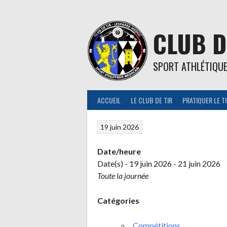
Aller
au
contenu
CLUB D
SPORT ATHLÉTIQU
ACCUEIL
LE CLUB DE TIR
PRATIQUER LE T
19 juin 2026
Date/heure
Date(s) - 19 juin 2026 - 21 juin 2026
Toute la journée
Catégories
Compétitions