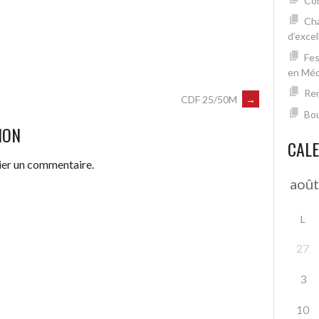
Con
Cha
d’excel
Fes
en Mé
Ren
CDF 25/50M
→
Bou
ION
CAL
ier un commentaire.
L
27
3
10