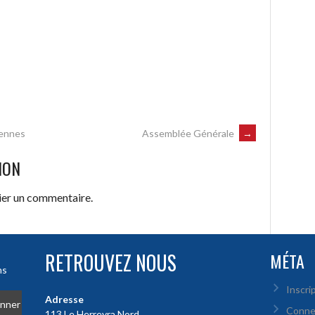
rennes
Assemblée Générale
→
ION
ier un commentaire.
RETROUVEZ NOUS
MÉTA
ns
Inscri
Adresse
Conne
113 Le Herreyra Nord,