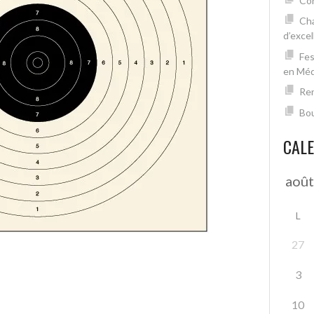
Con
Cha
d’excel
Fes
en Mé
Ren
Bou
CAL
L
27
3
10