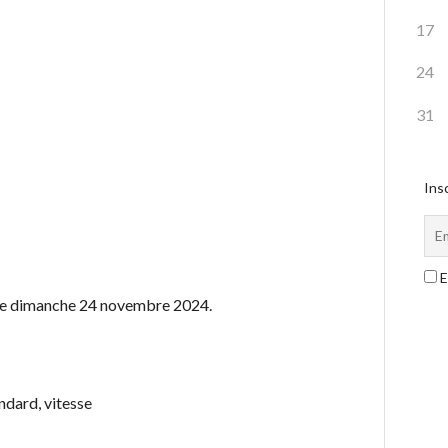
17
24
31
Insc
E
 le dimanche 24 novembre 2024.
ndard, vitesse