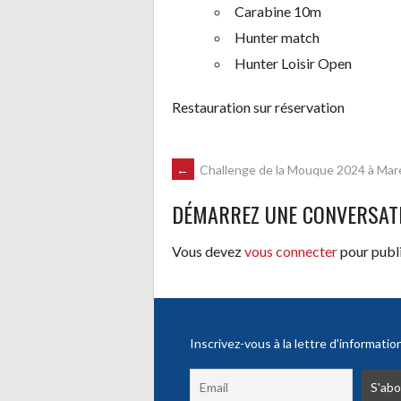
Carabine 10m
Hunter match
Hunter Loisir Open
Restauration sur réservation
NAVIGATION
←
Challenge de la Mouque 2024 à Ma
DÉMARREZ UNE CONVERSAT
DES
Vous devez
vous connecter
pour publ
ARTICLES
Inscrivez-vous à la lettre d'informatio