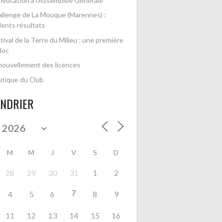
vocation à l’Assemblée Générale
llenge de La Mouque (Marennes) :
lents résultats
tival de la Terre du Milieu : une première
doc
ouvellement des licences
tique du Club
ENDRIER
M
M
J
V
S
D
28
29
30
31
1
2
7
4
5
6
8
9
11
12
13
14
15
16