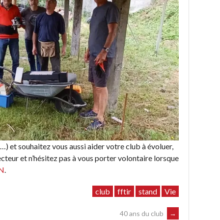
) et souhaitez vous aussi aider votre club à évoluer,
teur et n’hésitez pas à vous porter volontaire lorsque
N
.
club
fftir
stand
Vie
40 ans du club
→