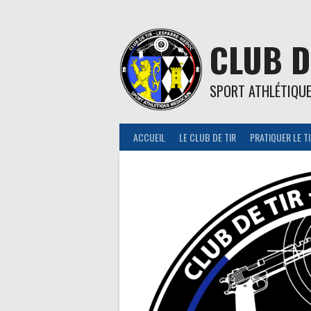
Aller
au
contenu
CLUB D
SPORT ATHLÉTIQU
ACCUEIL
LE CLUB DE TIR
PRATIQUER LE T