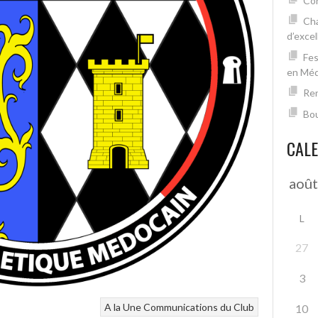
Con
Cha
d’excel
Fes
en Mé
Ren
Bou
CAL
L
27
3
A la Une
Communications du Club
10