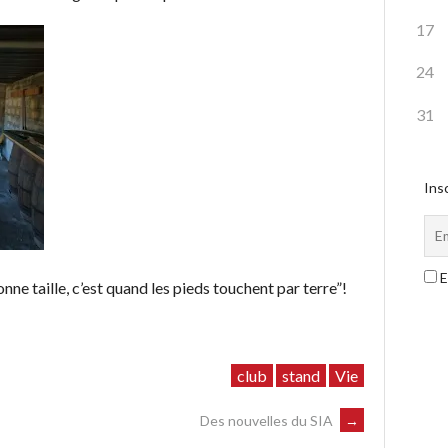
17
24
31
Insc
E
nne taille, c’est quand les pieds touchent par terre”!
club
stand
Vie
Des nouvelles du SIA
→