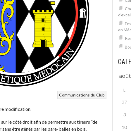
Con
Cha
d’excel
Fes
en Mé
Ren
Bou
CAL
L
Communications du Club
27
ère modification.
3
 sur le côté droit afin de permettre aux tireurs “de
10
er sans être gênés par les pare-balles en bois.