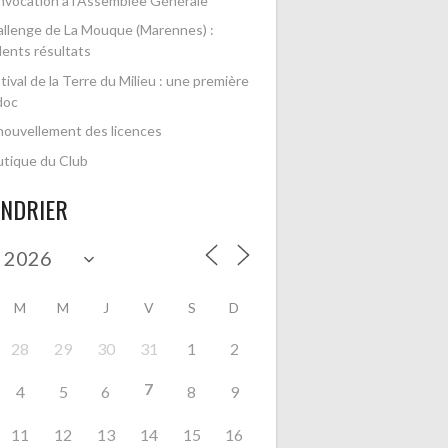
vocation à l’Assemblée Générale
llenge de La Mouque (Marennes) :
lents résultats
tival de la Terre du Milieu : une première
doc
ouvellement des licences
tique du Club
ENDRIER
M
M
J
V
S
D
28
29
30
31
1
2
7
4
5
6
8
9
11
12
13
14
15
16