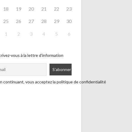
18
19
20
21
22
23
25
26
27
28
29
30
1
2
3
4
5
6
rivez-vous à la lettre d'information
n continuant, vous acceptez la politique de confidentialité